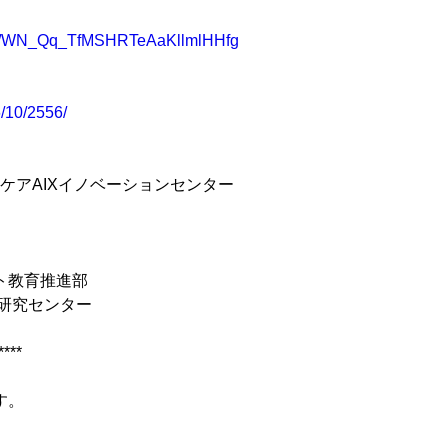
ster/WN_Qq_TfMSHRTeAaKllmlHHfg
6/10/2556/
ケアAIXイノベーションセンター
ト教育推進部
研究センター
****
す。