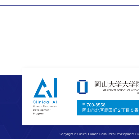
〒700-8558
岡山市北区鹿田町２丁目５番
Copyright © Clinical Human Resources Development Pro