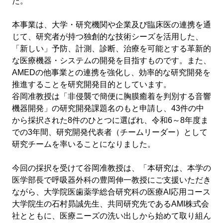
た。
本事業は、大学・研究機関や企業及び臨床医の連携を通
じて、研究者が持つ独創的な技術シーズを活用した、
「新しい」予防、計測、診断、治療を可能とする革新的
な医療機器・システムの開発を目指すものです。また、
AMEDの他事業との連携を強化し、効率的な研究開発を
推進することを研究開発目的としています。
谷岡准教授は「非侵襲で簡便に胸膜癒着を判別する音響
機器開発」の研究開発課題名のもと申請し、43件の中
から採択された8件のひとつに選ばれ、令和6～8年度ま
での3年間、研究開発代表者（チームリーダー）として
研究チームを率いることになりました。
今回の採択を受けて谷岡准教授は、「本研究は、本学の
医学部長で呼吸器外科の豊岡伸一教授にご支援いただき
ながら、大学院医歯薬学総合研究科の医療AI応用コース
大学院生の石村昴誠先生、共同研究先であるAMI株式会
社とともに、医療ニーズの洗い出しから始めて取り組ん