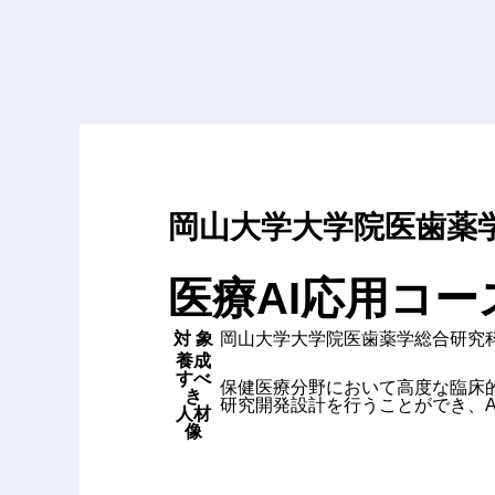
岡山大学大学院医歯薬
医療AI応用コー
対 象
岡山大学大学院医歯薬学総合研究
養成
すべ
保健医療分野において高度な臨床
き
研究開発設計を行うことができ、A
人材
像