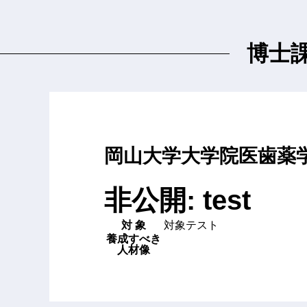
博士
岡山大学大学院医歯薬
非公開: test
対 象
対象テスト
養成すべき
人材像