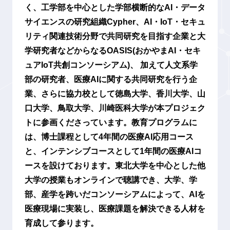
く、工学部を中心とした学部横断的なAI・データ
サイエンスの研究組織Cypher、AI・IoT・セキュ
リティ関連技術分野で共同研究を目指す企業と大
学研究者などからなるOASIS(おかやまAI・セキ
ュアIoT共創コンソーシアム)、 加えて人文系学
部の研究者、医療AIに関する共同研究を行う企
業、さらに協力校として徳島⼤学、⾹川⼤学、⼭
⼝⼤学、⿃取⼤学、川崎医科⼤学が本プロジェク
トに参画くださっています。教育プログラムに
は、博士課程として4年間の医療AI応用コース
と、インテンシブコースとして1年間の医療AIコ
ースを設けております。東北大学を中心とした他
大学の授業もオンラインで聴講でき、大学、学
部、産学を跨いだコンソーシアムによって、AIを
医療現場に実装し、医療課題を解決できる人材を
育成して参ります。